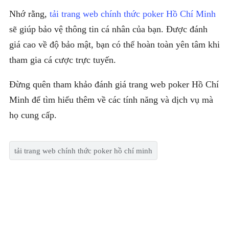
Nhớ rằng,
tải trang web chính thức poker Hồ Chí Minh
sẽ giúp bảo vệ thông tin cá nhân của bạn. Được đánh
giá cao về độ bảo mật, bạn có thể hoàn toàn yên tâm khi
tham gia cá cược trực tuyến.
Đừng quên tham khảo đánh giá trang web poker Hồ Chí
Minh để tìm hiểu thêm về các tính năng và dịch vụ mà
họ cung cấp.
tải trang web chính thức poker hồ chí minh