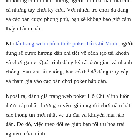
nó không chỉ thu hút những người mới bắt đầu mà còn
cả những tay chơi kỳ cựu. Với nhiều trò chơi đa dạng
và các bàn cược phong phú, bạn sẽ không bao giờ cảm
thấy nhàm chán.
Khi
tải trang web chính thức poker Hồ Chí Minh
, người
dùng sẽ được hướng dẫn chi tiết về cách tạo tài khoản
và chơi game. Quá trình đăng ký rất đơn giản và nhanh
chóng. Sau khi tải xuống, bạn có thể dễ dàng truy cập
và tham gia vào các bàn chơi poker hấp dẫn.
Ngoài ra, đánh giá trang web poker Hồ Chí Minh luôn
được cập nhật thường xuyên, giúp người chơi nắm bắt
các thông tin mới nhất về ưu đãi và khuyến mãi hấp
dẫn. Do đó, việc theo dõi sẽ giúp bạn tối ưu hóa trải
nghiệm của mình.