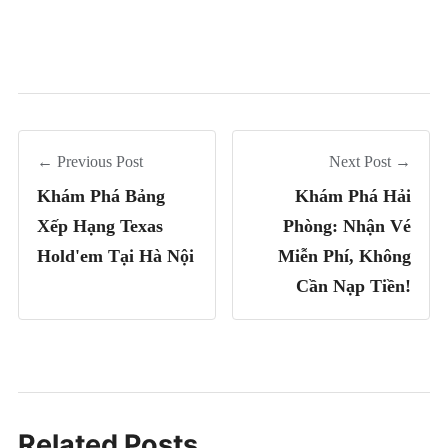
← Previous Post
Next Post →
Khám Phá Bảng
Khám Phá Hải
Xếp Hạng Texas
Phòng: Nhận Vé
Hold'em Tại Hà Nội
Miễn Phí, Không
Cần Nạp Tiền!
Related Posts