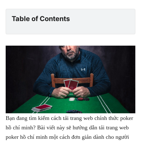
Table of Contents
Bạn đang tìm kiếm cách tải trang web chính thức poker
hồ chí minh? Bài viết này sẽ hướng dẫn tải trang web
poker hồ chí minh một cách đơn giản dành cho người