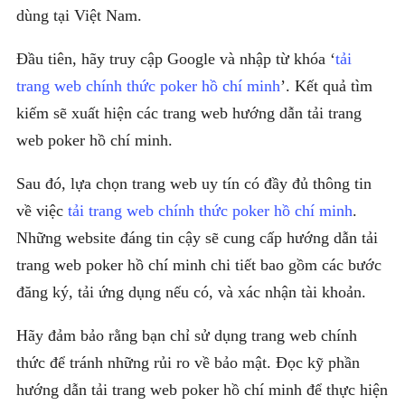
dùng tại Việt Nam.
Đầu tiên, hãy truy cập Google và nhập từ khóa ‘
tải
trang web chính thức poker hồ chí minh
’. Kết quả tìm
kiếm sẽ xuất hiện các trang web hướng dẫn tải trang
web poker hồ chí minh.
Sau đó, lựa chọn trang web uy tín có đầy đủ thông tin
về việc
tải trang web chính thức poker hồ chí minh
.
Những website đáng tin cậy sẽ cung cấp hướng dẫn tải
trang web poker hồ chí minh chi tiết bao gồm các bước
đăng ký, tải ứng dụng nếu có, và xác nhận tài khoản.
Hãy đảm bảo rằng bạn chỉ sử dụng trang web chính
thức để tránh những rủi ro về bảo mật. Đọc kỹ phần
hướng dẫn tải trang web poker hồ chí minh để thực hiện