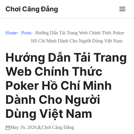
Chơi Căng Đẳng
Home
Posts
Hướng Dẫn Tải Trang Web Chính Thức Poker
Hồ Chí Minh Dành Cho Người Dùng Việt Nam
Hướng Dẫn Tải Trang
Web Chính Thức
Poker Hồ Chí Minh
Dành Cho Người
Dùng Việt Nam
May 16, 2026
Chơi Căng Đẳng