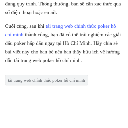
đúng quy trình. Thông thường, bạn sẽ cần xác thực qua
số điện thoại hoặc email.
Cuối cùng, sau khi
tải trang web chính thức poker hồ
chí minh
thành công, bạn đã có thể trải nghiệm các giải
đấu poker hấp dẫn ngay tại Hồ Chí Minh. Hãy chia sẻ
bài viết này cho bạn bè nếu bạn thấy hữu ích về hướng
dẫn tải trang web poker hồ chí minh.
tải trang web chính thức poker hồ chí minh