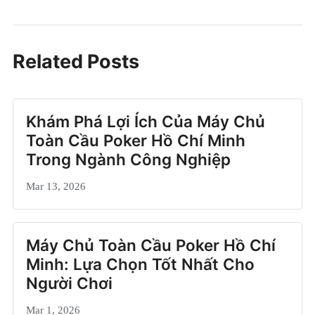
Related Posts
Khám Phá Lợi Ích Của Máy Chủ
Toàn Cầu Poker Hồ Chí Minh
Trong Ngành Công Nghiệp
Mar 13, 2026
Máy Chủ Toàn Cầu Poker Hồ Chí
Minh: Lựa Chọn Tốt Nhất Cho
Người Chơi
Mar 1, 2026