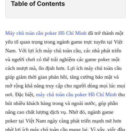
Table of Contents
Máy chủ toàn cầu poker Hồ Chí Minh
đã trở thành một
yếu tố quan trọng trong ngành game trực tuyến tại Việt
Nam. Với lợi ích máy chủ toàn cầu, các nhà phát triển
và người chơi có thể trải nghiệm các game poker một
cách mượt mà, ổn định hơn. Lợi ích máy chủ toàn cầu
giúp giảm thời gian phản hồi, tăng cường bảo mật và
mở rộng khả năng truy cập cho người dùng mọi lúc mọi
nơi. Đặc biệt,
máy chủ toàn cầu poker Hồ Chí Minh
thu
hút nhiều khách hàng trong và ngoài nước, góp phần
nâng cao chất lượng dịch vụ. Nhờ đó, ngành game
poker tại Việt Nam ngày càng phát triển mạnh mẽ hơn
nhờ lợi ích máy chủ toàn cầu mang lại. Vì vậy, việc đầu