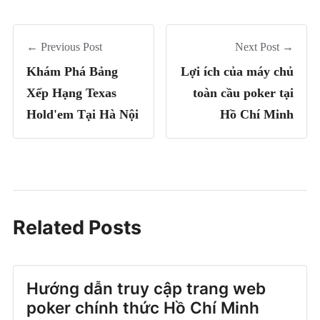
← Previous Post
Next Post →
Khám Phá Bảng
Lợi ích của máy chủ
Xếp Hạng Texas
toàn cầu poker tại
Hold'em Tại Hà Nội
Hồ Chí Minh
Related Posts
Hướng dẫn truy cập trang web
poker chính thức Hồ Chí Minh