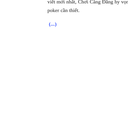
viết mới nhất, Chơi Căng Đẳng hy vọng
poker cần thiết.
(...)