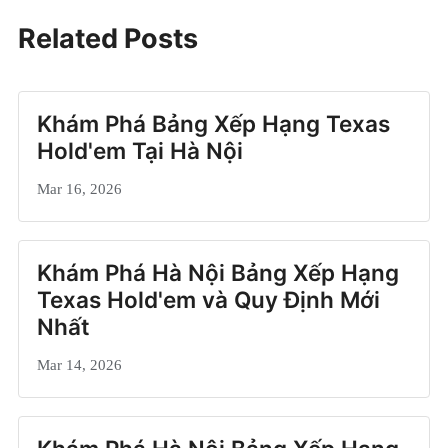
Related Posts
Khám Phá Bảng Xếp Hạng Texas
Hold'em Tại Hà Nội
Mar 16, 2026
Khám Phá Hà Nội Bảng Xếp Hạng
Texas Hold'em và Quy Định Mới
Nhất
Mar 14, 2026