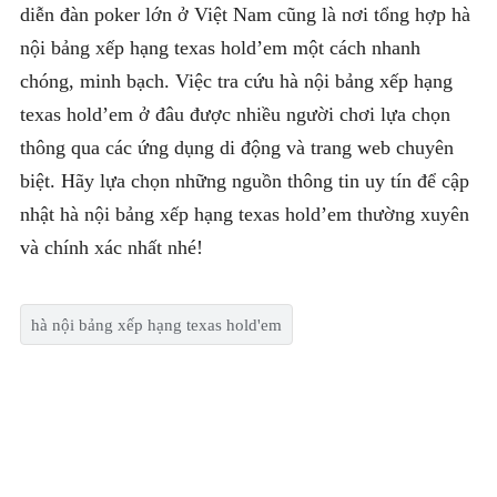
diễn đàn poker lớn ở Việt Nam cũng là nơi tổng hợp hà
nội bảng xếp hạng texas hold’em một cách nhanh
chóng, minh bạch. Việc tra cứu hà nội bảng xếp hạng
texas hold’em ở đâu được nhiều người chơi lựa chọn
thông qua các ứng dụng di động và trang web chuyên
biệt. Hãy lựa chọn những nguồn thông tin uy tín để cập
nhật hà nội bảng xếp hạng texas hold’em thường xuyên
và chính xác nhất nhé!
hà nội bảng xếp hạng texas hold'em