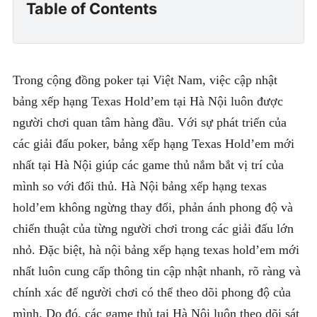
Table of Contents
Trong cộng đồng poker tại Việt Nam, việc cập nhật
bảng xếp hạng Texas Hold’em tại Hà Nội luôn được
người chơi quan tâm hàng đầu. Với sự phát triển của
các giải đấu poker, bảng xếp hạng Texas Hold’em mới
nhất tại Hà Nội giúp các game thủ nắm bắt vị trí của
mình so với đối thủ. Hà Nội bảng xếp hạng texas
hold’em không ngừng thay đổi, phản ánh phong độ và
chiến thuật của từng người chơi trong các giải đấu lớn
nhỏ. Đặc biệt, hà nội bảng xếp hạng texas hold’em mới
nhất luôn cung cấp thông tin cập nhật nhanh, rõ ràng và
chính xác để người chơi có thể theo dõi phong độ của
mình. Do đó, các game thủ tại Hà Nội luôn theo dõi sát