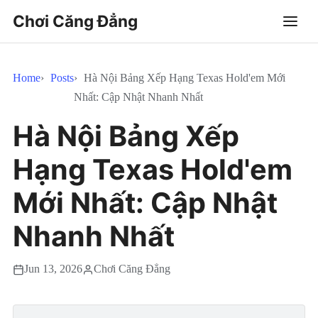
Chơi Căng Đẳng
Home
Posts
Hà Nội Bảng Xếp Hạng Texas Hold'em Mới
Nhất: Cập Nhật Nhanh Nhất
Hà Nội Bảng Xếp
Hạng Texas Hold'em
Mới Nhất: Cập Nhật
Nhanh Nhất
Jun 13, 2026
Chơi Căng Đẳng