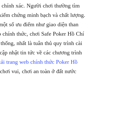
 chính xác. Người chơi thường tìm
kiểm chứng minh bạch và chất lượng.
một số ưu điểm như giao diện than
eb chính thức, chơi Safe Poker Hồ Chí
hống, nhất là tuân thủ quy trình cài
ập nhật tin tức về các chương trình
tải trang web chính thức Poker Hồ
hơi vui, chơi an toàn ở đất nước