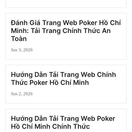
Đánh Giá Trang Web Poker Hồ Chí
Minh: Tải Trang Chính Thức An
Toàn
Jun 3, 2026
Hướng Dẫn Tải Trang Web Chính
Thức Poker Hồ Chí Minh
Jun 2, 2026
Hướng Dẫn Tải Trang Web Poker
Hồ Chí Minh Chính Thức