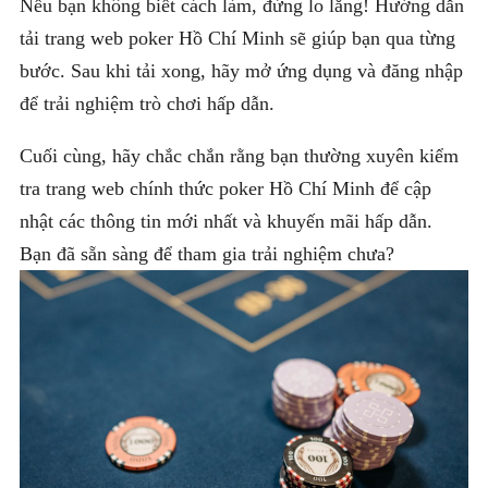
Nếu bạn không biết cách làm, đừng lo lắng! Hướng dẫn
tải trang web poker Hồ Chí Minh sẽ giúp bạn qua từng
bước. Sau khi tải xong, hãy mở ứng dụng và đăng nhập
để trải nghiệm trò chơi hấp dẫn.
Cuối cùng, hãy chắc chắn rằng bạn thường xuyên kiểm
tra trang web chính thức poker Hồ Chí Minh để cập
nhật các thông tin mới nhất và khuyến mãi hấp dẫn.
Bạn đã sẵn sàng để tham gia trải nghiệm chưa?