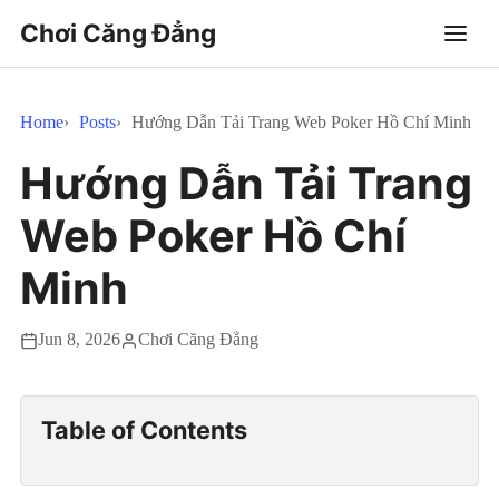
Chơi Căng Đẳng
Home
Posts
Hướng Dẫn Tải Trang Web Poker Hồ Chí Minh
Hướng Dẫn Tải Trang
Web Poker Hồ Chí
Minh
Jun 8, 2026
Chơi Căng Đẳng
Table of Contents