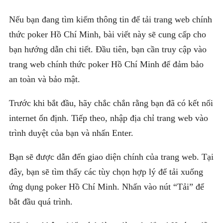
Nếu bạn đang tìm kiếm thông tin để tải trang web chính
thức poker Hồ Chí Minh, bài viết này sẽ cung cấp cho
bạn hướng dẫn chi tiết. Đầu tiên, bạn cần truy cập vào
trang web chính thức poker Hồ Chí Minh để đảm bảo
an toàn và bảo mật.
Trước khi bắt đầu, hãy chắc chắn rằng bạn đã có kết nối
internet ổn định. Tiếp theo, nhập địa chỉ trang web vào
trình duyệt của bạn và nhấn Enter.
Bạn sẽ được dẫn đến giao diện chính của trang web. Tại
đây, bạn sẽ tìm thấy các tùy chọn hợp lý để tải xuống
ứng dụng poker Hồ Chí Minh. Nhấn vào nút “Tải” để
bắt đầu quá trình.