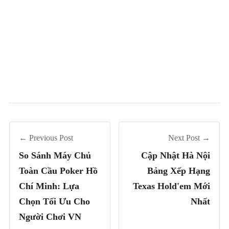
← Previous Post
Next Post →
So Sánh Máy Chủ
Cập Nhật Hà Nội
Toàn Cầu Poker Hồ
Bảng Xếp Hạng
Chí Minh: Lựa
Texas Hold'em Mới
Chọn Tối Ưu Cho
Nhất
Người Chơi VN