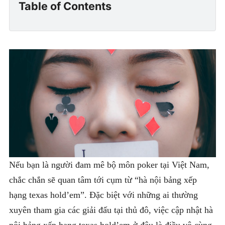
Table of Contents
Nếu bạn là người đam mê bộ môn poker tại Việt Nam,
chắc chắn sẽ quan tâm tới cụm từ “hà nội bảng xếp
hạng texas hold’em”. Đặc biệt với những ai thường
xuyên tham gia các giải đấu tại thủ đô, việc cập nhật hà