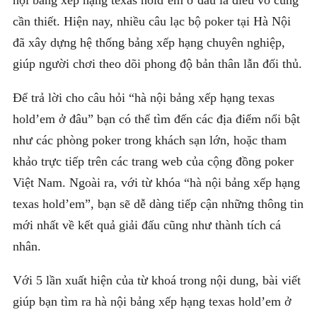
nội bảng xếp hạng texas hold’em ở đâu là điều vô cùng
cần thiết. Hiện nay, nhiều câu lạc bộ poker tại Hà Nội
đã xây dựng hệ thống bảng xếp hạng chuyên nghiệp,
giúp người chơi theo dõi phong độ bản thân lẫn đối thủ.
Để trả lời cho câu hỏi “hà nội bảng xếp hạng texas
hold’em ở đâu” bạn có thể tìm đến các địa điểm nổi bật
như các phòng poker trong khách sạn lớn, hoặc tham
khảo trực tiếp trên các trang web của cộng đồng poker
Việt Nam. Ngoài ra, với từ khóa “hà nội bảng xếp hạng
texas hold’em”, bạn sẽ dễ dàng tiếp cận những thông tin
mới nhất về kết quả giải đấu cũng như thành tích cá
nhân.
Với 5 lần xuất hiện của từ khoá trong nội dung, bài viết
giúp bạn tìm ra hà nội bảng xếp hạng texas hold’em ở