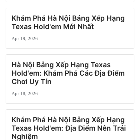
Khám Phá Hà Nội Bảng Xếp Hạng
Texas Hold'em Mới Nhất
Apr 19, 2026
Hà Nội Bảng Xếp Hạng Texas
Hold'em: Khám Phá Các Địa Điểm
Chơi Uy Tín
Apr 18, 2026
Khám Phá Hà Nội Bảng Xếp Hạng
Texas Hold'em: Địa Điểm Nên Trải
Nghiệm