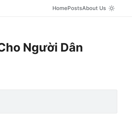
Home
Posts
About Us
 Cho Người Dân